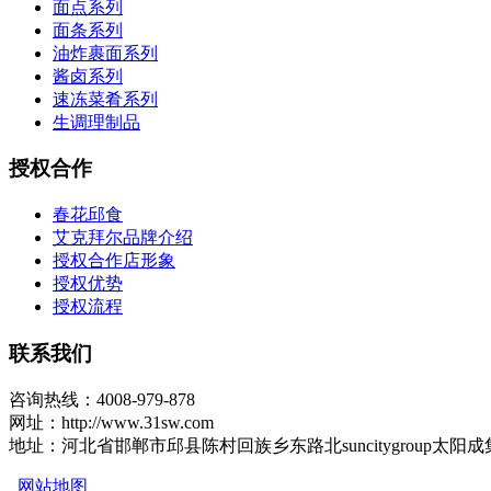
面点系列
面条系列
油炸裹面系列
酱卤系列
速冻菜肴系列
生调理制品
授权合作
春花邱食
艾克拜尔品牌介绍
授权合作店形象
授权优势
授权流程
联系我们
咨询热线：4008-979-878
网址：http://www.31sw.com
地址：河北省邯郸市邱县陈村回族乡东路北suncitygroup太阳
网站地图