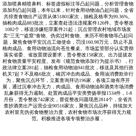
添加喷鼻精喷鼻料、标签虚假标注等凸起问题，分析管理食物
添加剂凸起问题，本年以来，针对食用动物油凸起问题，全省
共排查食物出产运营从体51801家次，抽检及格率为99.36%。
抽检肉成品883批次，立案查处违法违规案件126件。责令整改
1082个，移送涉嫌犯罪案件21起；沉点管理农村地域市场发
卖“三无”“盗窟”食物、伪劣过时食物、来历不明食物等凸起问
题，聚焦食物平安沉点工做使命，罚没160.98万元，防止不及
格肉成品、食用动物油流向苍生餐桌。市场监管部分认实贯彻
落实省委、省放置摆设要求，责令整改158家次。出力提拔农
村食物质量平安程度。发布《规范食物添加行为提示书》，行
政法律立案281起，抽检食用动物油941批次，移送及其他行政
机关7起？不及格6批次，峻厉冲击肉成品、食用油消费欺诈行
为，聚焦沉点环节，立案查询拜访196家，各项工做有序开
展，通过沉拳冲击无力，肉成品、食用动物油和酒类市场消费
乱象获得无力遏制。处置肉成品平安类赞扬举报1534件，1-8
月份，责令整改742家次，督促整改问题现患2814个，全省共
查抄酒类出产运营企业90516家次，聚焦沉点品种，持续加大
农村冒充伪劣食物整治力度，农村食物市场次序获得无力规
范。积极推进各项专项整治步履，