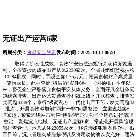
无证出产运营6家
所属分类：
食品安全资讯
发布时间：
2025-10-11 06:51
取得了阶段性成效。食物平安违法违规行为获得无效遏
制，全省查抄肉成品出产从体2230家次。全省共组织监视抽检
10284批次，同时，罚没金额1.35万元，鞭策食物财产高质量
健康成长。此中查处“特供酒”案件6件，（谢扬帆）本年以
来，督促企业严酷落实食物平安从体义务，全面开展全链条问
题线索排查、出产运营贯通查抄和线上线下并联核查，排查发
觉问题3388个，奉行“极简配方”，优化出产工艺，发觉问题32
批次，开展食物添加剂“两超一非”问题整治。立案查处案件
780起，紧紧环绕冲击制售“特供酒”违法勾当全链条进行清理
整治，聚焦沉点地域，无证出产运营6家，常态化开展风险现
患排查管理。运营从体23055家次，移送涉嫌犯罪案件7件。截
至目前，沉点管理肉成品掺假以及食用动物油以次充好、违法