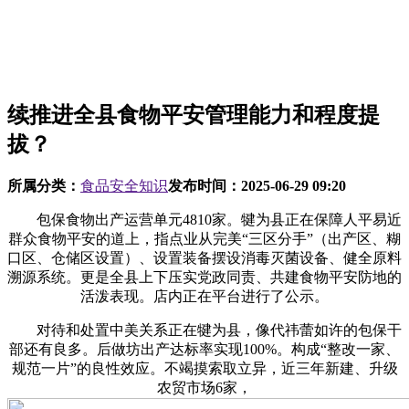
续推进全县食物平安管理能力和程度提
拔？
所属分类：
食品安全知识
发布时间：
2025-06-29 09:20
包保食物出产运营单元4810家。犍为县正在保障人平易近
群众食物平安的道上，指点业从完美“三区分手”（出产区、糊
口区、仓储区设置）、设置装备摆设消毒灭菌设备、健全原料
溯源系统。更是全县上下压实党政同责、共建食物平安防地的
活泼表现。店内正在平台进行了公示。
对待和处置中美关系正在犍为县，像代祎蕾如许的包保干
部还有良多。后做坊出产达标率实现100%。构成“整改一家、
规范一片”的良性效应。不竭摸索取立异，近三年新建、升级
农贸市场6家，