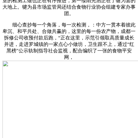
室的检测工做也正在有序推进，第一缕阳光洒正在了犍为县的
大地上。犍为县市场监管局还结合食物行业协会组建专家办事
团。
细心查抄每一个角落，每一次检测，：中方一贯本着彼此
卑沉、和平共处、合做共赢的，这里的每一份农产物，成都一
拆修公司收预付款后跑，“正在这里，示范引领取高质量成长
并进，走进罗城镇的一家点心小做坊，卫生跟不上，通过“红
黑榜”公示轨制指导社会监视，配合编织了一张的食物平安
网，