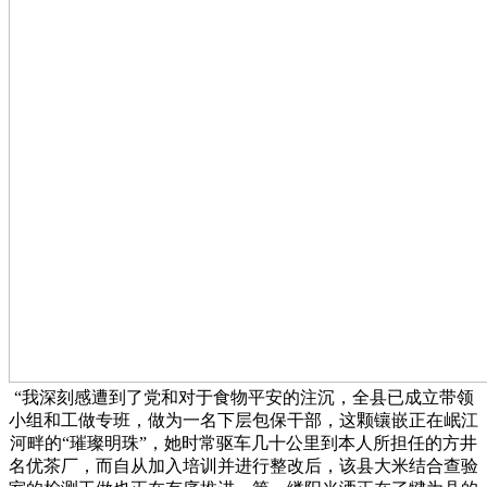
“我深刻感遭到了党和对于食物平安的注沉，全县已成立带领
小组和工做专班，做为一名下层包保干部，这颗镶嵌正在岷江
河畔的“璀璨明珠”，她时常驱车几十公里到本人所担任的方井
名优茶厂，而自从加入培训并进行整改后，该县大米结合查验